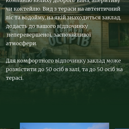
компанію келиху доброго вина, аперитиву
чи коктейлю. Вид з тераси на автентичний
ліс та водойму, на якій знаходиться заклад,
додасть до вашого відпочинку
неперевершеної, заспокійливої
атмосфери.
Для комфортного відпочинку заклад може
розмістити до 50 осіб в залі, та до 50 осіб на
терасі.