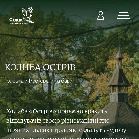
КОЛИБА ОСТРІВ
Головна
Ресторани та бари
Колиба «Острів»
приємно вразить
відвідувачів своєю різноманітністю
пряних і ласих страв, які складуть чудову