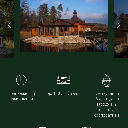
працюємо під
до 100 осіб в залі
святкування
замовлення
Весілль, Днів
народжень,
вечірок,
корпоративів