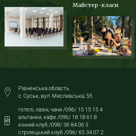
Майстер-класи
Рівненська область
с. Суськ, вул. Мисливська, 55
готелі, лазні, чани /096/ 15 15 15 4
альтанки, кафе /096/ 18 18 61 8
кінний клуб /098/ 36 84 06 3
стрілецький клуб /096/ 65 34 07 2