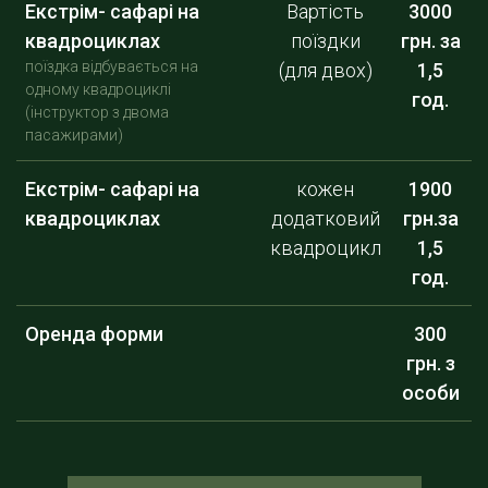
Екстрім- сафарі на
Вартість
3000
квадроциклах
поїздки
грн. за
поїздка відбувається на
(для двох)
1,5
одному квадроциклі
год.
(інструктор з двома
пасажирами)
Екстрім- сафарі на
кожен
1900
квадроциклах
додатковий
грн.за
квадроцикл
1,5
год.
Оренда форми
300
грн. з
особи