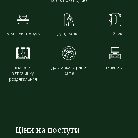
холодною водою
комплект посуду
душ, туалет
чайник
кімната
доставка страв з
телевізор
відпочинку,
кафе
роздягальнгя
Ціни на послуги