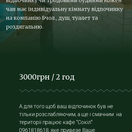
відпочинку чи тродовими буднями Кожен
чан має індивідуальну кімнату відпочинку
на компанію 8чол., душ, туалет та
роздягальню.
3000грн / 2 год
А для того щоб ваш відпочинок був не
тільки розслабляючим, а ще і смачним на
території працює кафе "Сокіл"
0961818618, яке привезе Ваше