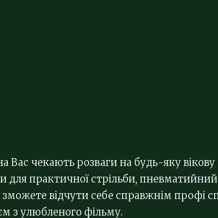
на Вас чекають розваги на будь-яку вікову
и для практичної стрільби, пневматийний 
Ви зможете відчути себе справжнім профі 
єм з улюбленого фільму.