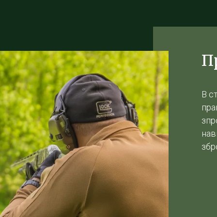
П
В с
пра
зпр
нав
збр