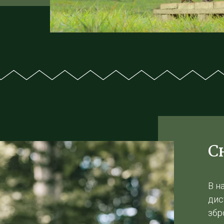
С
В н
дис
збр