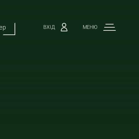
ер
ВХІД
МЕНЮ