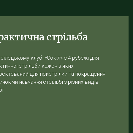
рактична стрільба
трілецькому клубі «Сокіл» є 4 рубежі для
ктичної стрільби кожен з яких
оектований для пристрілки та покращення
ичок чи навчання стрільбі з різних видів
ої