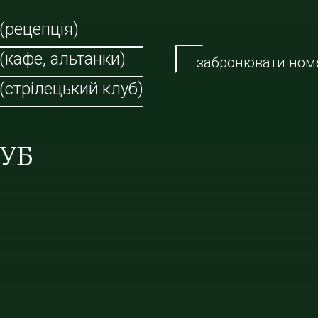
 (рецепція)
 (кафе, альтанки)
забронювати ном
 (стрілецький клуб)
ЛУБ