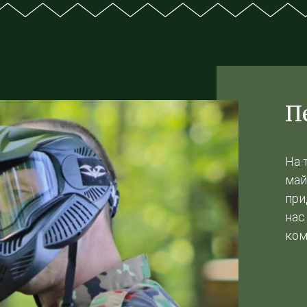
П
На 
май
при
нас
ком